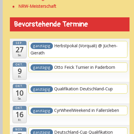
NRW-Meisterschaft
Bevorstehende Termine
SEP.
Herbstpokal (Vorquali)
@ Jüchen-
ganztägig
27
Gierath
So.
OKT.
Otto Feick Turnier in Paderborn
ganztägig
9
Fr.
OKT.
Qualifikation Deutschland-Cup
ganztägig
10
Sa.
OKT.
CyrWheelWeekend in Fallersleben
ganztägig
16
Fr.
NOV.
Deutschland-Cup Qualifikation
ganztägig