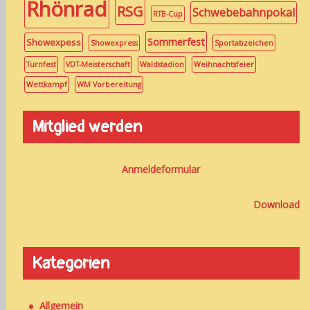
Rhönrad
RSG
Schwebebahnpokal
RTB-Cup
Sommerfest
Showexpess
Showexpress
Sportabzeichen
Turnfest
VDT-Meisterschaft
Waldstadion
Weihnachtsfeier
Wettkampf
WM Vorbereitung
Mitglied werden
Anmeldeformular
Download
Kategorien
Allgemein