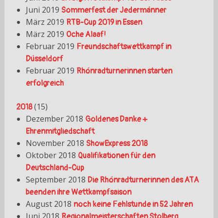
Juni 2019
Sommerfest der Jedermänner
März 2019
RTB-Cup 2019 in Essen
März 2019
Oche Alaaf!
Februar 2019
Freundschaftswettkampf in
Düsseldorf
Februar 2019
Rhönradturnerinnen starten
erfolgreich
(
15
)
2018
Dezember 2018
Goldenes Danke +
Ehrenmitgliedschaft
November 2018
ShowExpress 2018
Oktober 2018
Qualifikationen für den
Deutschland-Cup
September 2018
Die Rhönradturnerinnen des ATA
beenden ihre Wettkampfsaison
August 2018
noch keine Fehlstunde in 52 Jahren
Juni 2018
Regionalmeisterschaften Stolberg