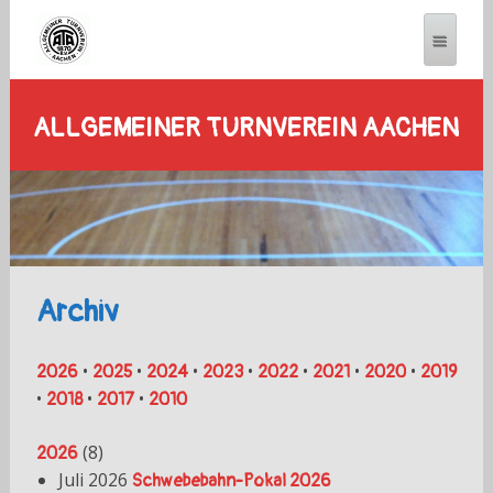
ALLGEMEINER TURNVEREIN AACHEN
Archiv
•
•
•
•
•
•
•
2026
2025
2024
2023
2022
2021
2020
2019
•
•
•
2018
2017
2010
(
8
)
2026
Juli 2026
Schwebebahn-Pokal 2026