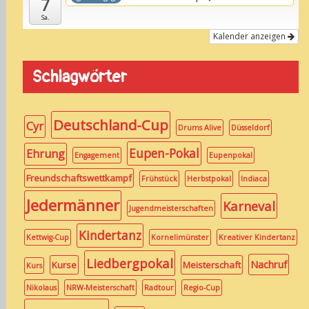
7
Sa.
Kalender anzeigen
Schlagwörter
Deutschland-Cup
Cyr
Drums Alive
Düsseldorf
Eupen-Pokal
Ehrung
Engagement
Eupenpokal
Freundschaftswettkampf
Frühstück
Herbstpokal
Indiaca
Jedermänner
Karneval
Jugendmeisterschaften
Kindertanz
Kettwig-Cup
Kornelimünster
Kreativer Kindertanz
Liedbergpokal
Nachruf
Kurse
Meisterschaft
Kurs
Nikolaus
NRW-Meisterschaft
Radtour
Regio-Cup