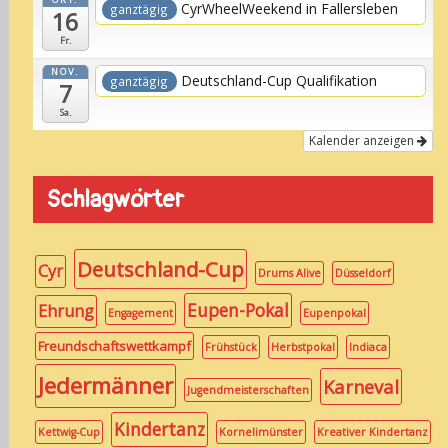
CyrWheelWeekend in Fallersleben
ganztägig
16
Fr.
NOV.
Deutschland-Cup Qualifikation
ganztägig
7
Sa.
Kalender anzeigen
Schlagwörter
Deutschland-Cup
Cyr
Drums Alive
Düsseldorf
Eupen-Pokal
Ehrung
Engagement
Eupenpokal
Freundschaftswettkampf
Frühstück
Herbstpokal
Indiaca
Jedermänner
Karneval
Jugendmeisterschaften
Kindertanz
Kettwig-Cup
Kornelimünster
Kreativer Kindertanz