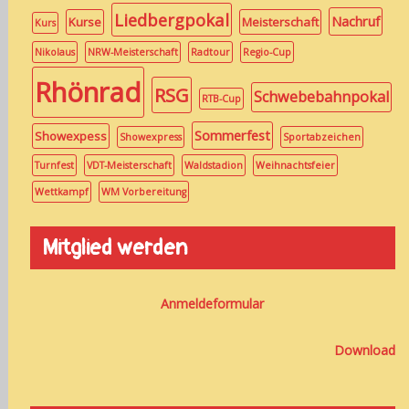
Liedbergpokal
Nachruf
Kurse
Meisterschaft
Kurs
Nikolaus
NRW-Meisterschaft
Radtour
Regio-Cup
Rhönrad
RSG
Schwebebahnpokal
RTB-Cup
Sommerfest
Showexpess
Showexpress
Sportabzeichen
Turnfest
VDT-Meisterschaft
Waldstadion
Weihnachtsfeier
Wettkampf
WM Vorbereitung
Mitglied werden
Anmeldeformular
Download