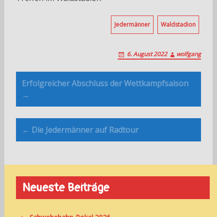
Jedermänner
Waldstadion
6. August 2022
wolfgang
Post
Erfolgreicher Abschluss der Wettkampfsaison
navigation
→
← Die Jedermänner auf Radtour
Neueste Beiträge