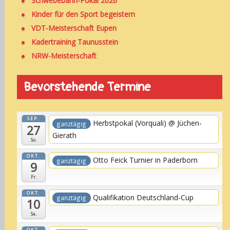
Schwebebahn-Pokal 2026
Kinder für den Sport begeistern
VDT-Meisterschaft Eupen
Kadertraining Taunusstein
NRW-Meisterschaft
Bevorstehende Termine
SEP.
Herbstpokal (Vorquali)
@ Jüchen-
ganztägig
27
Gierath
So.
OKT.
Otto Feick Turnier in Paderborn
ganztägig
9
Fr.
OKT.
Qualifikation Deutschland-Cup
ganztägig
10
Sa.
OKT.