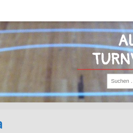
A
TURN
Suchen
nach:
a