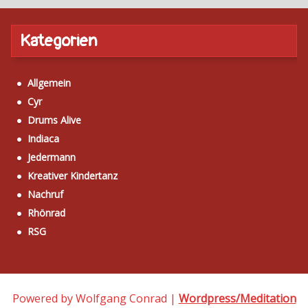
Kategorien
Allgemein
Cyr
Drums Alive
Indiaca
Jedermann
Kreativer Kindertanz
Nachruf
Rhönrad
RSG
Powered by Wolfgang Conrad |
Wordpress/Meditation