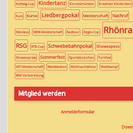
Kindertanz
Kettwig-Cup
Kornelimünster
Kreativer Kindertanz
Liedbergpokal
Nachruf
Kurse
Meisterschaft
Kurs
Rhönr
Nikolaus
NRW-Meisterschaft
Radtour
Regio-Cup
RSG
Schwebebahnpokal
Showexpess
RTB-Cup
Sommerfest
Showexpress
Sportabzeichen
Turnfest
VDT-Meisterschaft
Waldstadion
Weihnachtsfeier
Wettkampf
WM Vorbereitung
Mitglied werden
Anmeldeformular
Down