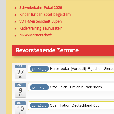
Schwebebahn-Pokal 2026
Kinder für den Sport begeistern
VDT-Meisterschaft Eupen
Kadertraining Taunusstein
NRW-Meisterschaft
Bevorstehende Termine
SEP.
Herbstpokal (Vorquali)
@ Jüchen-Gierat
ganztägig
27
So.
OKT.
Otto Feick Turnier in Paderborn
ganztägig
9
Fr.
OKT.
Qualifikation Deutschland-Cup
ganztägig
10
Sa.