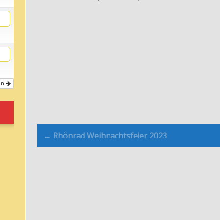
en
Post
← Rhönrad Weihnachtsfeier 2023
navigation