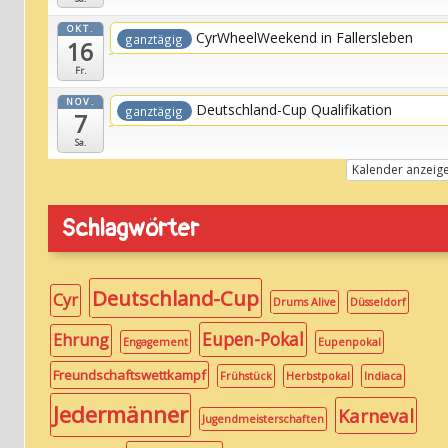
OKT.
CyrWheelWeekend in Fallersleben
ganztägig
16
Fr.
NOV.
Deutschland-Cup Qualifikation
ganztägig
7
Sa.
Kalender anzeig
Schlagwörter
Deutschland-Cup
Cyr
Drums Alive
Düsseldorf
Eupen-Pokal
Ehrung
Engagement
Eupenpokal
Freundschaftswettkampf
Frühstück
Herbstpokal
Indiaca
Jedermänner
Karneval
Jugendmeisterschaften