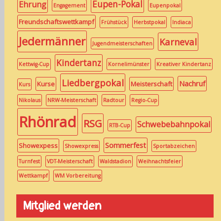
Eupen-Pokal
Ehrung
Engagement
Eupenpokal
Freundschaftswettkampf
Frühstück
Herbstpokal
Indiaca
Jedermänner
Karneval
Jugendmeisterschaften
Kindertanz
Kettwig-Cup
Kornelimünster
Kreativer Kindertanz
Liedbergpokal
Nachruf
Kurse
Meisterschaft
Kurs
Nikolaus
NRW-Meisterschaft
Radtour
Regio-Cup
Rhönrad
RSG
Schwebebahnpokal
RTB-Cup
Sommerfest
Showexpess
Showexpress
Sportabzeichen
Turnfest
VDT-Meisterschaft
Waldstadion
Weihnachtsfeier
Wettkampf
WM Vorbereitung
Mitglied werden