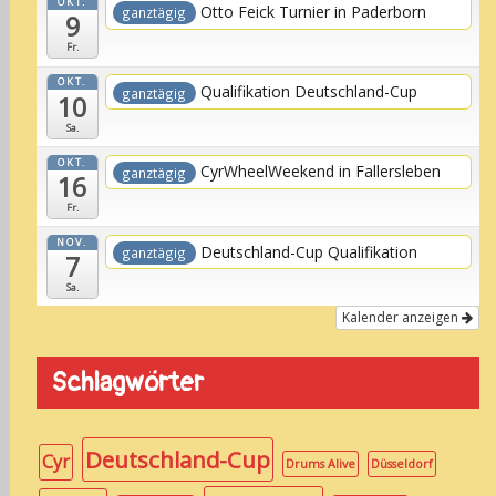
OKT.
Otto Feick Turnier in Paderborn
ganztägig
9
Fr.
OKT.
Qualifikation Deutschland-Cup
ganztägig
10
Sa.
OKT.
CyrWheelWeekend in Fallersleben
ganztägig
16
Fr.
NOV.
Deutschland-Cup Qualifikation
ganztägig
7
Sa.
Kalender anzeigen
Schlagwörter
Deutschland-Cup
Cyr
Drums Alive
Düsseldorf