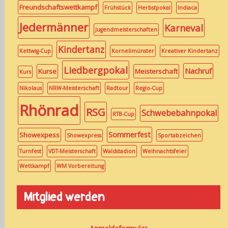
Freundschaftswettkampf
Frühstück
Herbstpokal
Indiaca
Jedermänner
Karneval
Jugendmeisterschaften
Kindertanz
Kettwig-Cup
Kornelimünster
Kreativer Kindertanz
Liedbergpokal
Nachruf
Kurse
Meisterschaft
Kurs
Nikolaus
NRW-Meisterschaft
Radtour
Regio-Cup
Rhönrad
RSG
Schwebebahnpokal
RTB-Cup
Sommerfest
Showexpess
Showexpress
Sportabzeichen
Turnfest
VDT-Meisterschaft
Waldstadion
Weihnachtsfeier
Wettkampf
WM Vorbereitung
Mitglied werden