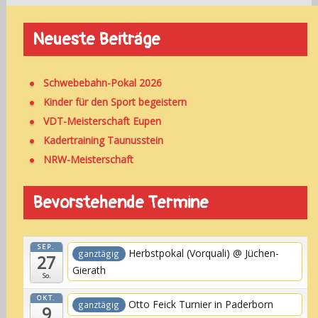
Neueste Beiträge
Schwebebahn-Pokal 2026
Kinder für den Sport begeistern
VDT-Meisterschaft Eupen
Kadertraining Taunusstein
NRW-Meisterschaft
Bevorstehende Termine
SEP.
Herbstpokal (Vorquali)
@ Jüchen-
ganztägig
27
Gierath
So.
OKT.
Otto Feick Turnier in Paderborn
ganztägig
9