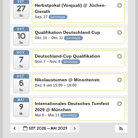
SEP.
Herbstpokal (Vorquali)
@ Jüchen-
27
Gierath
So.
Sep. 27
ganztägig
OKT.
Qualifikation Deutschland-Cup
10
Okt. 10 – Okt. 11
ganztägig
Sa.
NOV.
Deutschland-Cup Qualifikation
7
Nov. 7 – Nov. 8
ganztägig
Sa.
DEZ.
Nikolausturnen
@ Minoritenstr.
6
Dez. 6 um 15:00 – 18:00
So.
MAI
Internationales Deutsches Turnfest
9
2029
@ München
Mi.
Mai 9 – Mai 13
ganztägig
SEP. 2026 – MAI 2029