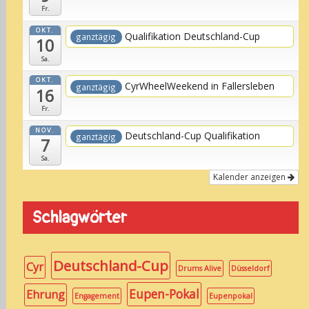
Fr.
OKT.
Qualifikation Deutschland-Cup
ganztägig
10
Sa.
OKT.
CyrWheelWeekend in Fallersleben
ganztägig
16
Fr.
NOV.
Deutschland-Cup Qualifikation
ganztägig
7
Sa.
Kalender anzeigen
Schlagwörter
Deutschland-Cup
Cyr
Drums Alive
Düsseldorf
Eupen-Pokal
Ehrung
Engagement
Eupenpokal