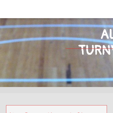
A
Suchen
TURN
nach: