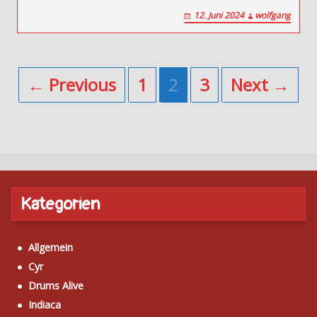
12. Juni 2024
wolfgang
← Previous
1
2
3
Next →
Kategorien
Allgemein
Cyr
Drums Alive
Indiaca